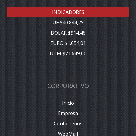
INDICADORES
UF $40.844,79
DOLAR $914,46
EURO $1.054,01
UTM $71.649,00
CORPORATIVO
Inicio
Empresa
Contáctenos
WebMail